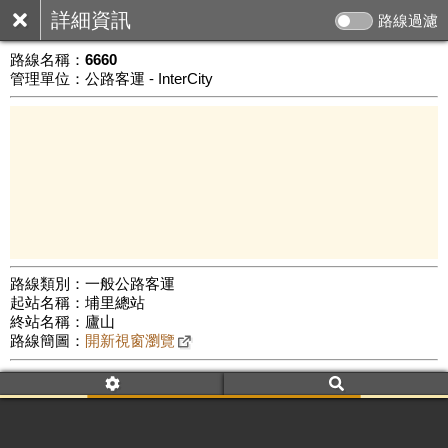
詳細資訊
路線過濾
路線名稱：
6660
管理單位：公路客運 - InterCity
路線類別：一般公路客運
起站名稱：埔里總站
10 km
終站名稱：廬山
公車數量: 累計761、上線331
Leaflet
|
©
Google Map
路線簡圖：
開新視窗瀏覽
附屬名稱：6660
車頭描述：埔里
廬山
附屬名稱：6660