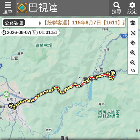
巴視達
搜尋
設定
選單
【統聯客運】115年8月7日【1611】路線無
公路客運
2026-08-07(五) 01:31:51
61