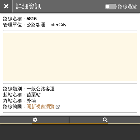
詳細資訊
路線過濾
路線名稱：
5816
管理單位：公路客運 - InterCity
路線類別：一般公路客運
起站名稱：苗栗站
5 km
終站名稱：外埔
公車數量: 累計6204、上線4876
Leaflet
|
©
Google Map
路線簡圖：
開新視窗瀏覽
附屬名稱：5816
車頭描述：苗栗
外埔(經後龍、高鐵苗栗站)
附屬名稱：5816