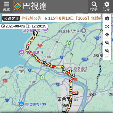
巴視達
搜尋
設定
選單
車輛暫停行駛公告
115年8月10日【1665】無障礙車車
公路客運
2026-08-09(日) 12:28:15
61