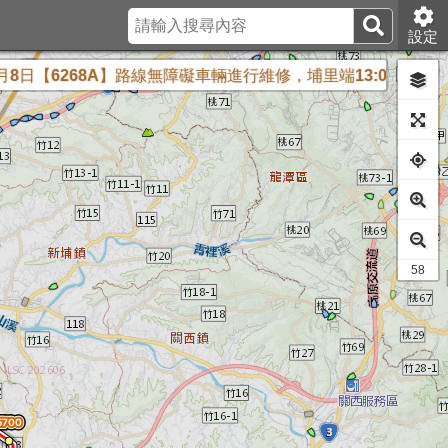
設定
6268A】路線無障礙車輛進行維修，埔里端13:00；台中端15:3
45