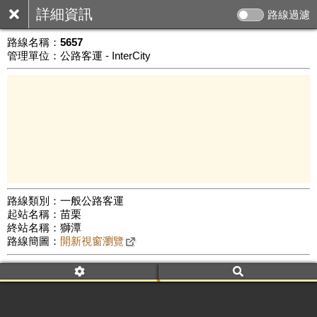
詳細資訊
路線過濾
路線名稱：
5657
管理單位：公路客運 - InterCity
路線類別：一般公路客運
起站名稱：苗栗
5 km
終站名稱：獅潭
公車數量: 累計7671、上線6612
Leaflet
|
©
Google Map
路線簡圖：
開新視窗瀏覽
附屬名稱：5657
車頭描述：苗栗
獅潭
附屬名稱：5657