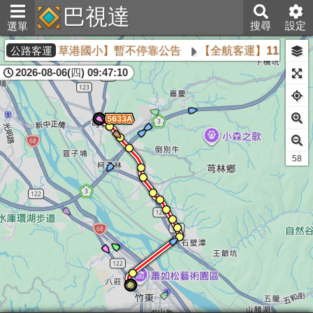
巴視達
搜尋
設定
選單
【草港國小】暫不停靠公告
【全航客運】115年8月
公路客運
2026-08-06(四) 09:47:10
58