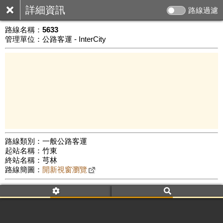
詳細資訊
路線過濾
路線名稱：
5633
管理單位：公路客運 - InterCity
路線類別：一般公路客運
起站名稱：竹東
3 km
終站名稱：芎林
公車數量: 累計8512、上線7411
Leaflet
|
©
Google Map
路線簡圖：
開新視窗瀏覽
附屬名稱：5633
車頭描述：竹東
芎林
附屬名稱：5633