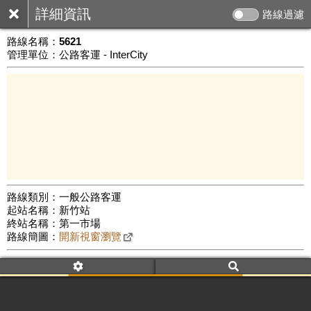
詳細資訊
路線過濾
路線名稱：
5621
管理單位：公路客運 - InterCity
路線類別：一般公路客運
起站名稱：新竹站
5 km
終站名稱：第一市場
公車數量: 累計7341、上線6737
Leaflet
|
©
Google Map
路線簡圖：
開新視窗瀏覽
附屬名稱：5621
車頭描述：新竹
新埔(經義民廟)
附屬名稱：5621