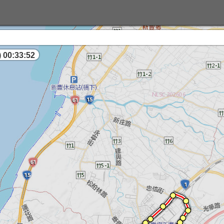
【
 00:33:52