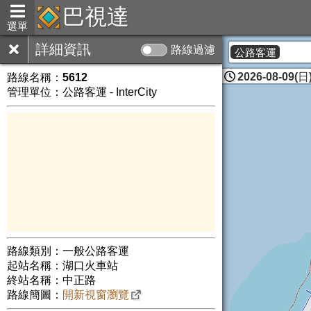
巴視達
選單
詳細資訊
路線過濾
公路客運
2026-08-09(日)
路線名稱：
5612
管理單位：公路客運 - InterCity
路線類別：一般公路客運
起站名稱：湖口火車站
終站名稱：中正路
路線簡圖：
開新視窗瀏覽