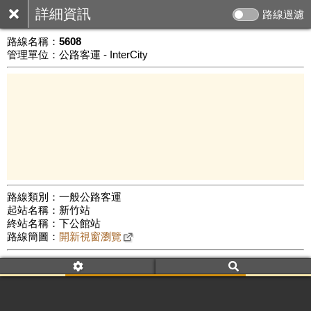
詳細資訊
路線過濾
路線名稱：
5608
管理單位：公路客運 - InterCity
路線類別：一般公路客運
起站名稱：新竹站
10 km
終站名稱：下公館站
公車數量: 累計5714、上線4564
Leaflet
|
©
Google Map
路線簡圖：
開新視窗瀏覽
附屬名稱：5608
車頭描述：新竹
下公館(經關東橋)
附屬名稱：5608