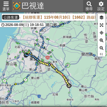
巴視達
搜尋
設定
選單
【統聯客運】115年08月10日【1662】路線班次異
公路客運
2026-08-09(日) 19:18:51
60