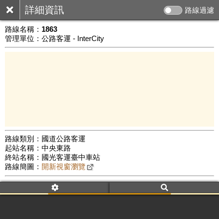
詳細資訊
路線過濾
路線名稱：
1863
管理單位：公路客運 - InterCity
路線類別：國道公路客運
起站名稱：中央東路
50 km
終站名稱：國光客運臺中車站
公車數量: 累計6431、上線5426
Leaflet
|
©
Google Map
路線簡圖：
開新視窗瀏覽
附屬名稱：1863
車頭描述：中壢
臺中
附屬名稱：1863