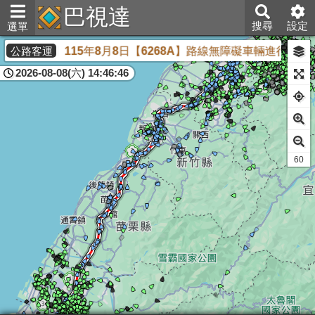
巴視達
搜尋
設定
選單
【全航客運】115年8月8日【6268A】路線無障礙車輛進行維修，埔
公路客運
2026-08-08(六) 14:46:46
60