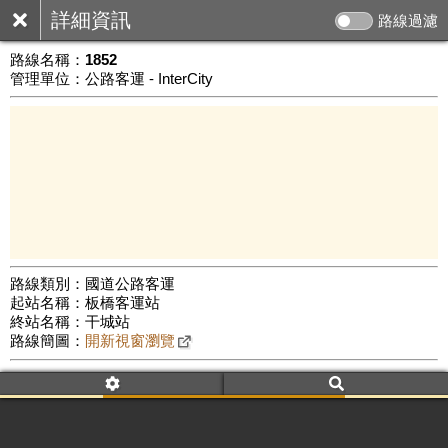
詳細資訊
路線過濾
路線名稱：
1852
管理單位：公路客運 - InterCity
路線類別：國道公路客運
起站名稱：板橋客運站
50 km
終站名稱：干城站
公車數量: 累計6502、上線5570
Leaflet
|
©
Google Map
路線簡圖：
開新視窗瀏覽
附屬名稱：1852
車頭描述：板橋
國道3號
臺中
附屬名稱：1852