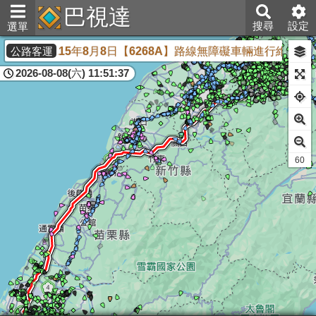
巴視達
搜尋
設定
選單
航客運】115年8月8日【6268A】路線無障礙車輛進行維修，埔
公路客運
2026-08-08(六) 11:51:37
59