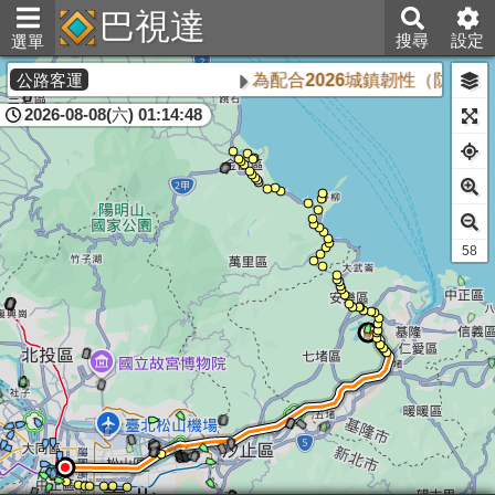
巴視達
搜尋
設定
選單
為配合2026城鎮韌性（防空）
公路客運
2026-08-08(六) 01:14:48
59