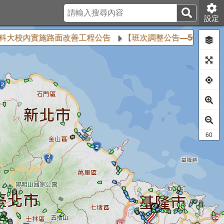
設定
科大校內實施路面改善工程公告
【班次調整公告—5608路線】
51