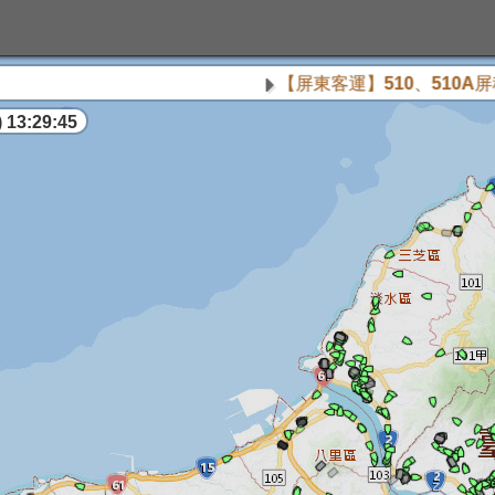
【屏東客運】510、510A屏
 13:29:46