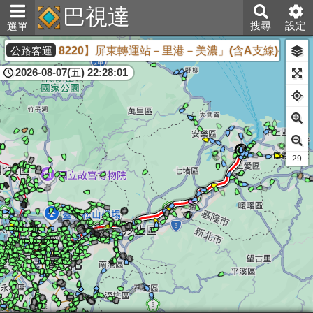
巴視達
搜尋
設定
選單
公司「【8220】屏東轉運站－里港－美濃」(含A支線)公路客
公路客運
2026-08-07(五) 22:28:01
28