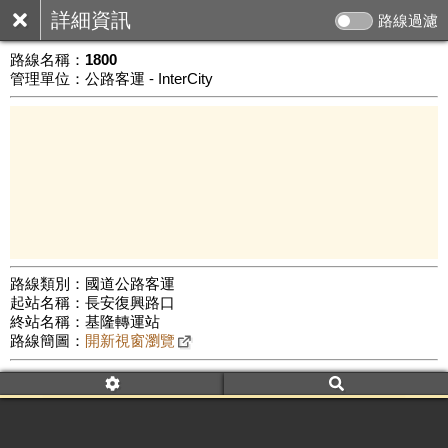
詳細資訊
路線過濾
路線名稱：
1800
管理單位：公路客運 - InterCity
路線類別：國道公路客運
起站名稱：長安復興路口
10 km
終站名稱：基隆轉運站
公車數量: 累計4090、上線3074
Leaflet
|
©
Google Map
路線簡圖：
開新視窗瀏覽
附屬名稱：1800
車頭描述：中崙
基隆
附屬名稱：1800