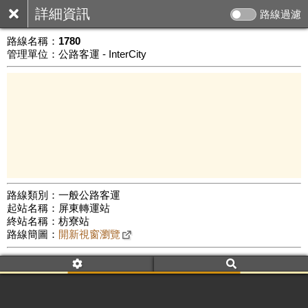
詳細資訊
路線過濾
路線名稱：
1780
管理單位：公路客運 - InterCity
路線類別：一般公路客運
起站名稱：屏東轉運站
20 km
終站名稱：枋寮站
公車數量: 累計8401、上線7366
Leaflet
|
©
Google Map
路線簡圖：
開新視窗瀏覽
附屬名稱：1780
車頭描述：屏東
佳冬
枋寮
附屬名稱：1780