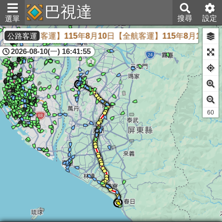
巴視達
搜尋
設定
選單
【全航客運】115年8月10日【全航客運】115年8月10日
公路客運
2026-08-10(一) 16:41:55
61