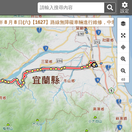
設定
月 8 日(六)【1627】路線無障礙車輛進行維修，中壢服務區端07:3
44