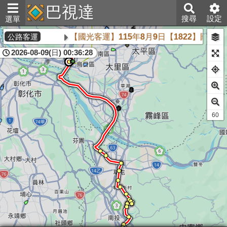
巴視達
搜尋
設定
選單
【國光客運】115年8月9日【1822】國道路線因人員不
公路客運
2026-08-09(日) 00:36:28
60