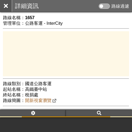
詳細資訊
路線過濾
路線名稱：
1657
管理單位：公路客運 - InterCity
路線類別：國道公路客運
起站名稱：高鐵臺中站
10 km
終站名稱：稅捐處
公車數量: 累計1131、上線539
Leaflet
|
©
Google Map
路線簡圖：
開新視窗瀏覽
附屬名稱：1657
車頭描述：高鐵臺中站
國道3號
南投
附屬名稱：1657