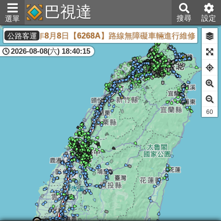
巴視達
搜尋
設定
選單
運】115年8月8日【6268A】路線無障礙車輛進行維修，埔里端13
公路客運
2026-08-08(六) 18:40:15
61