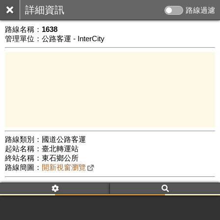
詳細資訊
路線過濾
路線名稱：
1638
管理單位：公路客運 - InterCity
路線類別：國道公路客運
起站名稱：臺北轉運站
100 km
終站名稱：東石鄉公所
公車數量: 累計6276、上線4806
Leaflet
|
©
Google Map
路線簡圖：
開新視窗瀏覽
附屬名稱：1638
車頭描述：台北
朴子
東石
附屬名稱：1638