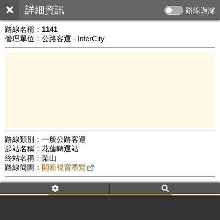
詳細資訊
路線過濾
路線名稱：
1141
管理單位：公路客運 - InterCity
路線類別：一般公路客運
起站名稱：花蓮轉運站
20 km
終站名稱：梨山
公車數量: 累計7625、上線6583
Leaflet
|
©
Google Map
路線簡圖：
開新視窗瀏覽
附屬名稱：1141
車頭描述：花蓮
臺中(梨山)
附屬名稱：1141