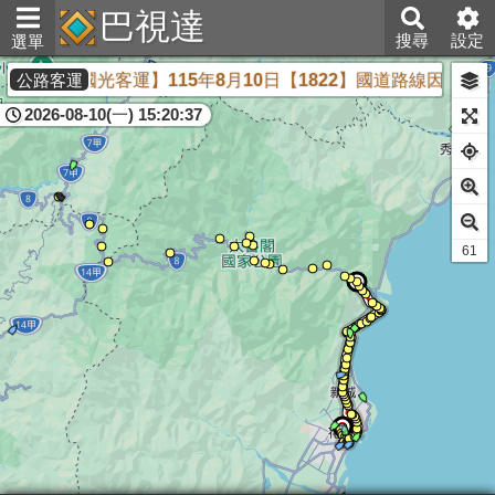
巴視達
搜尋
設定
選單
【國光客運】115年8月10日【1822】國道路線因人員不足，臨時調整(
公路客運
2026-08-10(一) 15:20:37
60