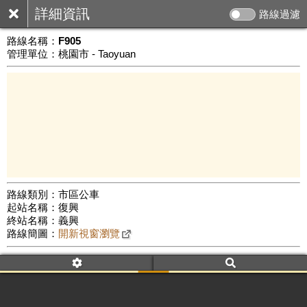
詳細資訊
路線過濾
路線名稱：
F905
管理單位：桃園市 - Taoyuan
路線類別：市區公車
起站名稱：復興
3 km
終站名稱：義興
公車數量: 累計2085、上線1272
Leaflet
|
©
Google Map
路線簡圖：
開新視窗瀏覽
附屬名稱：F905
車頭描述：復興
義興
附屬名稱：F905