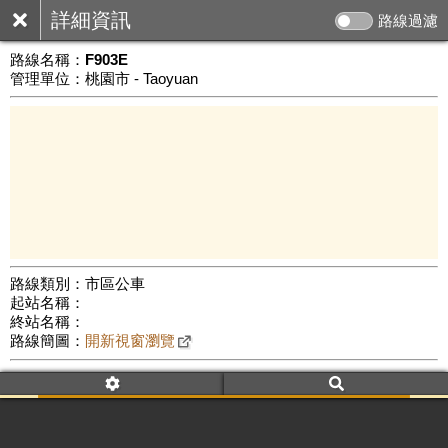
詳細資訊
路線過濾
路線名稱：
F903E
管理單位：桃園市 - Taoyuan
路線類別：市區公車
起站名稱：
3 km
終站名稱：
公車數量: 累計7955、上線6818
Leaflet
|
©
Google Map
路線簡圖：
開新視窗瀏覽
附屬名稱：F903E
去返程：返程
車頭描述：復興
霞雲（經奎輝、復興、羅浮）