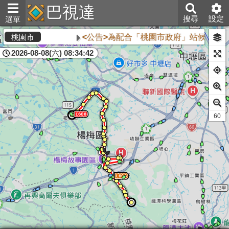
巴視達
搜尋
設定
選單
<公告>為配合「桃園市政府」站候車亭自
桃園市
2026-08-08(六) 08:34:42
60