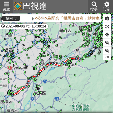
巴視達
搜尋
設定
選單
<公告>為配合「桃園市政府」站候車亭自11
桃園市
2026-08-08(六) 16:38:24
61