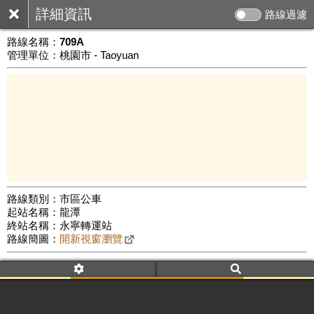
詳細資訊
路線過濾
路線名稱：
709A
管理單位：桃園市 - Taoyuan
路線類別：市區公車
起站名稱：龍潭
10 km
終站名稱：永寧轉運站
公車數量: 累計6648、上線5716
Leaflet
|
©
Google Map
路線簡圖：
開新視窗瀏覽
附屬名稱：709A
車頭描述：龍潭
永寧轉運站