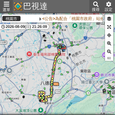
巴視達
搜尋
設定
選單
<公告>為配合「桃園市政府」站候車亭自
桃園市
2026-08-09(日) 21:26:09
60