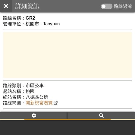
詳細資訊
路線過濾
路線名稱：
GR2
管理單位：桃園市 - Taoyuan
路線類別：市區公車
起站名稱：桃園
5 km
終站名稱：八德區公所
公車數量: 累計3970、上線3146
Leaflet
|
©
Google Map
路線簡圖：
開新視窗瀏覽
附屬名稱：GR2
車頭描述：桃園
八德
附屬名稱：GR2