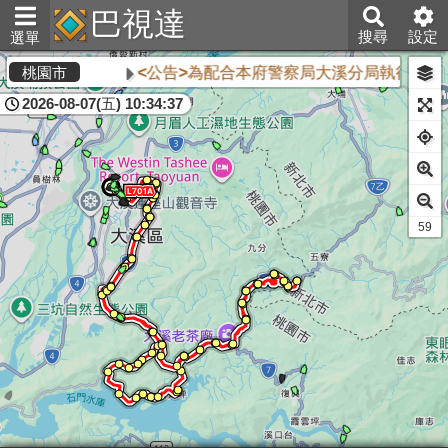
巴視達
搜尋
設定
選單
<公告>為配合本府警察局大溪分局執行「11
桃園市
2026-08-07(五) 10:34:37
59