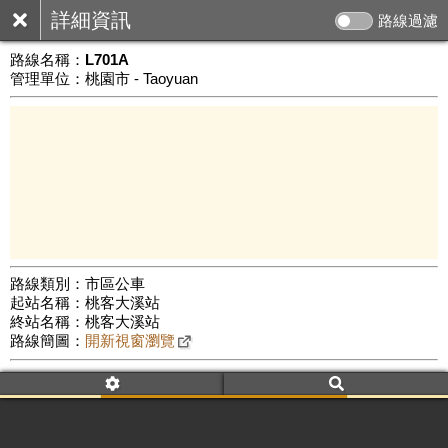
詳細資訊
路線過濾
路線名稱：
L701A
管理單位：桃園市 - Taoyuan
路線類別：市區公車
起站名稱：桃客大溪站
5 km
終站名稱：桃客大溪站
公車數量: 累計8149、上線6970
Leaflet
|
©
Google Map
路線簡圖：
開新視窗瀏覽
附屬名稱：L701A
車頭描述：河東線(延駛向天坡)