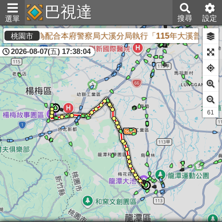
巴視達
搜尋
設定
選單
<公告>為配合本府警察局大溪分局執行「115年大溪普濟堂
桃園市
2026-08-07(五) 17:38:04
61