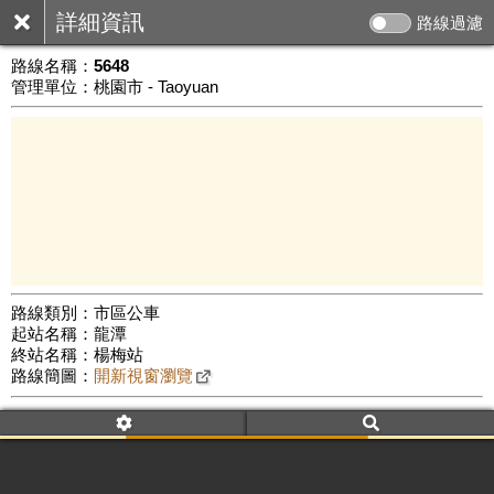
詳細資訊
路線過濾
路線名稱：
5648
管理單位：桃園市 - Taoyuan
路線類別：市區公車
起站名稱：龍潭
5 km
終站名稱：楊梅站
公車數量: 累計8899、上線7981
Leaflet
|
©
Google Map
路線簡圖：
開新視窗瀏覽
附屬名稱：5648
車頭描述：龍潭
楊梅(經縱貫路)
附屬名稱：5648