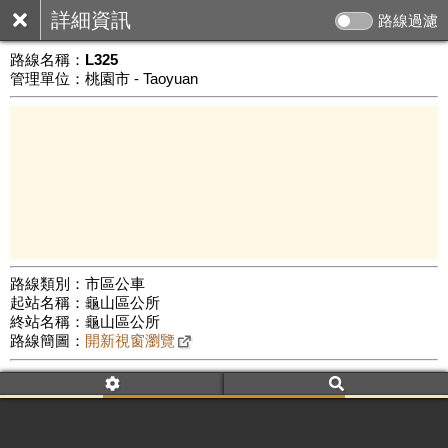
詳細資訊
路線過濾
路線名稱：
L325
管理單位：桃園市 - Taoyuan
路線類別：市區公車
起站名稱：龜山區公所
3 km
終站名稱：龜山區公所
公車數量: 累計6703、上線5620
Leaflet
|
©
Google Map
路線簡圖：
開新視窗瀏覽
附屬名稱：L325
車頭描述：中坑線