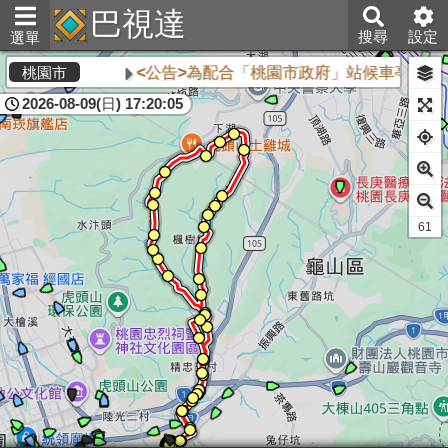
巴視達
搜尋
設定
選單
<公告>為配合「桃園市政府」站候車亭自1
桃園市
2026-08-09(日) 17:20:05
61