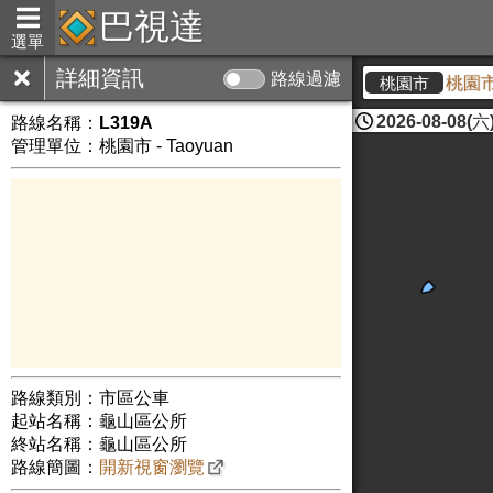
巴視達
選單
詳細資訊
路線過濾
<公告>為配合「桃園市政
桃園市
2026-08-08(六)
路線名稱：
L319A
管理單位：桃園市 - Taoyuan
路線類別：市區公車
起站名稱：龜山區公所
終站名稱：龜山區公所
路線簡圖：
開新視窗瀏覽