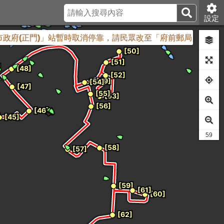
設定
市政府(正門)」站暫時取消停靠，請民眾改至「府前郵局」站搭乘
49