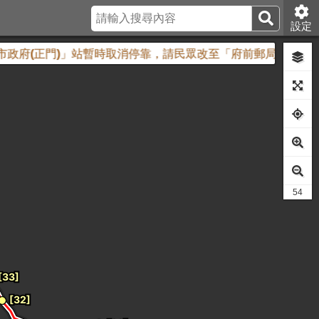
設定
園市政府(正門)」站暫時取消停靠，請民眾改至「府前郵局」站搭
49