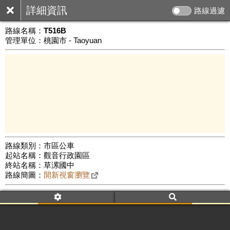
詳細資訊
路線過濾
路線名稱：
T516B
管理單位：桃園市 - Taoyuan
路線類別：市區公車
起站名稱：觀音行政園區
5 km
終站名稱：草漯國中
公車數量: 累計554、上線271
Leaflet
|
©
Google Map
路線簡圖：
開新視窗瀏覽
附屬名稱：T516B
車頭描述：觀音行政園區
草漯
附屬名稱：T516B