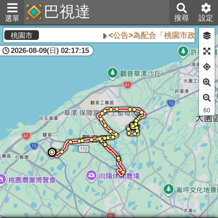
巴視達
搜尋
設定
選單
<公告>為配合「桃園市政府」站
桃園市
2026-08-09(日) 02:17:15
60