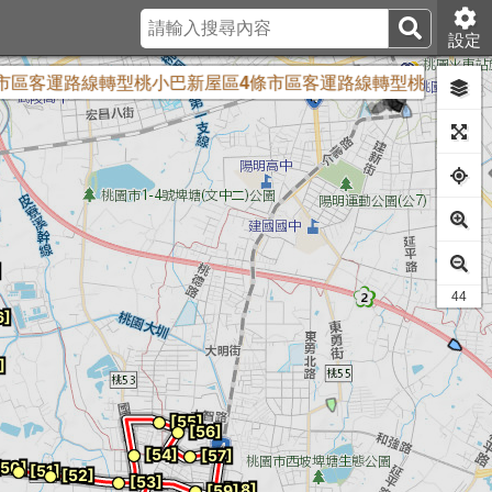
設定
客運路線轉型桃小巴新屋區4條市區客運路線轉型桃小巴
<新
41