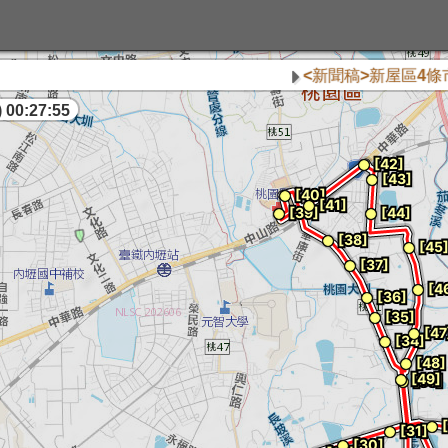
<新聞稿>新屋區4條市區
 00:27:55