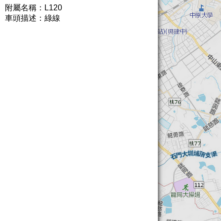
附屬名稱：L120
車頭描述：綠線