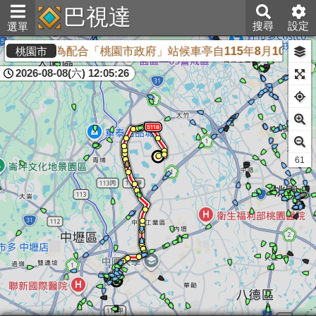
巴視達
搜尋
設定
選單
<公告>為配合「桃園市政府」站候車亭自115年8月10日
桃園市
2026-08-08(六) 12:05:26
61