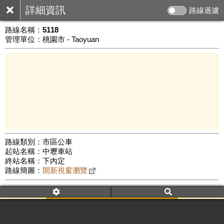
詳細資訊
路線過濾
路線名稱：
5118
管理單位：桃園市 - Taoyuan
路線類別：市區公車
起站名稱：中壢車站
5 km
終站名稱：下內定
公車數量: 累計6581、上線5708
Leaflet
|
©
Google Map
路線簡圖：
開新視窗瀏覽
附屬名稱：5118
車頭描述：中壢
下內定(經萬能科技大學)
附屬名稱：5118