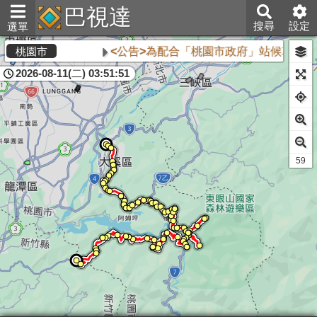
巴視達
搜尋
設定
選單
<公告>為配合「桃園市政府」站候車亭自1
桃園市
2026-08-11(二) 03:51:51
57