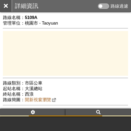
詳細資訊
路線過濾
路線名稱：
5109A
管理單位：桃園市 - Taoyuan
路線類別：市區公車
起站名稱：大溪總站
10 km
終站名稱：西浪
公車數量: 累計343、上線213
Leaflet
|
©
Google Map
路線簡圖：
開新視窗瀏覽
附屬名稱：5109A
車頭描述：大溪
西浪(經羅浮)[繞駛霞雲里及小烏來]