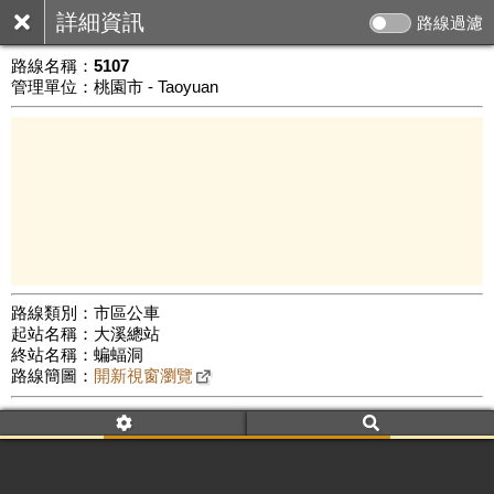
詳細資訊
路線過濾
路線名稱：
5107
管理單位：桃園市 - Taoyuan
路線類別：市區公車
起站名稱：大溪總站
5 km
終站名稱：蝙蝠洞
公車數量: 累計6259、上線5345
Leaflet
|
©
Google Map
路線簡圖：
開新視窗瀏覽
附屬名稱：5107
車頭描述：大溪
蝙蝠洞(經三民)
附屬名稱：5107