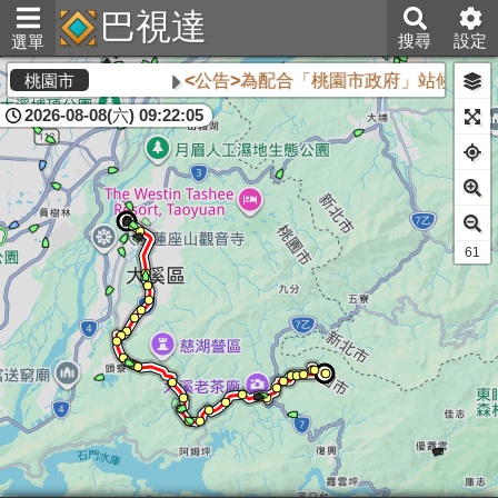
巴視達
搜尋
設定
選單
<公告>為配合「桃園市政府」站候車亭自
桃園市
2026-08-08(六) 09:22:05
60