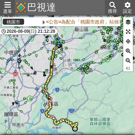
巴視達
搜尋
設定
選單
<公告>為配合「桃園市政府」站候車亭自1
桃園市
2026-08-09(日) 21:12:28
60