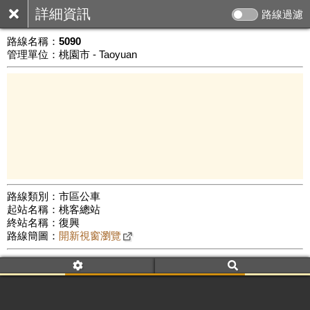
詳細資訊
路線過濾
路線名稱：
5090
管理單位：桃園市 - Taoyuan
路線類別：市區公車
起站名稱：桃客總站
10 km
終站名稱：復興
公車數量: 累計4110、上線3272
Leaflet
|
©
Google Map
路線簡圖：
開新視窗瀏覽
附屬名稱：5090
車頭描述：桃園
復興
附屬名稱：5090