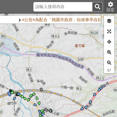
設定
<公告>為配合「桃園市政府」站候車亭自115年8月10
42