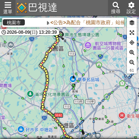
巴視達
搜尋
設定
選單
<公告>為配合「桃園市政府」站候車亭自
桃園市
2026-08-09(日) 13:20:39
60