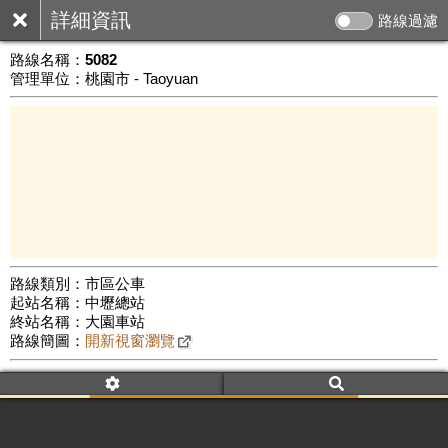
詳細資訊
路線過濾
路線名稱：
5082
管理單位：桃園市 - Taoyuan
路線類別：市區公車
起站名稱：中壢總站
5 km
終站名稱：大園車站
公車數量: 累計6187、上線5077
Leaflet
|
©
Google Map
路線簡圖：
開新視窗瀏覽
附屬名稱：5082
車頭描述：中壢
大園(經雙溪口)
附屬名稱：5082