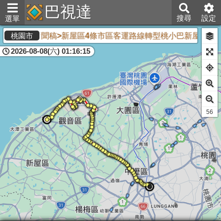
巴視達
搜尋
設定
選單
<新聞稿>新屋區4條市區客運路線轉型桃小巴新屋區4條
桃園市
2026-08-08(六) 01:16:15
54