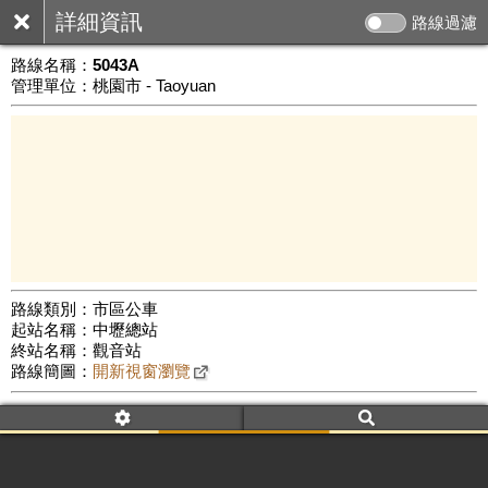
詳細資訊
路線過濾
路線名稱：
5043A
管理單位：桃園市 - Taoyuan
路線類別：市區公車
起站名稱：中壢總站
10 km
終站名稱：觀音站
公車數量: 累計901、上線418
Leaflet
|
©
Google Map
路線簡圖：
開新視窗瀏覽
附屬名稱：5043A
車頭描述：中壢
觀音[繞駛觀音]
附屬名稱：5043A