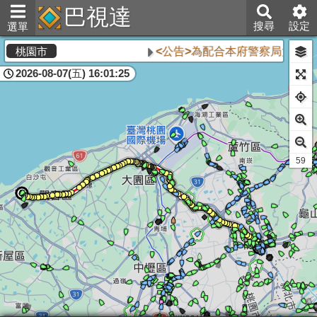
巴視達
搜尋
設定
選單
<公告>為配合本府警察局大溪分
桃園市
2026-08-07(五) 16:01:25
58