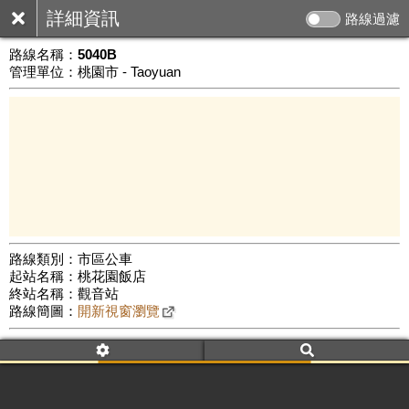
詳細資訊
路線過濾
路線名稱：
5040B
管理單位：桃園市 - Taoyuan
路線類別：市區公車
起站名稱：桃花園飯店
10 km
終站名稱：觀音站
公車數量: 累計8189、上線7137
Leaflet
|
©
Google Map
路線簡圖：
開新視窗瀏覽
附屬名稱：5040B
車頭描述：桃園
觀音(經中厝、開南大學)