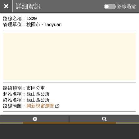
詳細資訊
路線過濾
路線名稱：
L329
管理單位：桃園市 - Taoyuan
路線類別：市區公車
起站名稱：龜山區公所
3 km
終站名稱：龜山區公所
公車數量: 累計553、上線259
Leaflet
|
©
Google Map
路線簡圖：
開新視窗瀏覽
附屬名稱：L329
車頭描述：嶺頂線(經優美街)