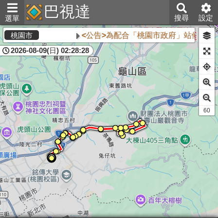
巴視達
搜尋
設定
選單
<公告>為配合「桃園市政府」站候車亭自
桃園市
2026-08-09(日) 02:28:28
61