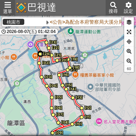
巴視達
搜尋
設定
選單
<公告>為配合本府警察局大溪分局執行「
桃園市
2026-08-07(五) 01:42:04
61