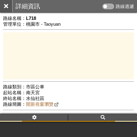
詳細資訊
路線過濾
路線名稱：
L718
管理單位：桃園市 - Taoyuan
路線類別：市區公車
起站名稱：南天宮
1 km
終站名稱：水仙社區
公車數量: 累計551、上線323
Leaflet
|
©
Google Map
路線簡圖：
開新視窗瀏覽
附屬名稱：L718
車頭描述：水仙社區乙線