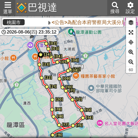
巴視達
搜尋
設定
選單
<公告>為配合本府警察局大溪分局執行「
桃園市
2026-08-06(四) 23:35:12
61