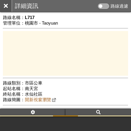
詳細資訊
路線過濾
路線名稱：
L717
管理單位：桃園市 - Taoyuan
路線類別：市區公車
起站名稱：南天宮
1 km
終站名稱：水仙社區
公車數量: 累計2447、上線1419
Leaflet
|
©
Google Map
路線簡圖：
開新視窗瀏覽
附屬名稱：L717
車頭描述：水仙社區甲線