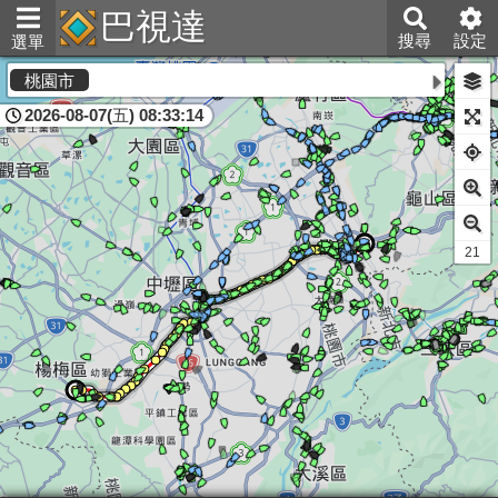
巴視達
搜尋
設定
選單
<公告>
桃園市
2026-08-07(五) 08:33:14
11