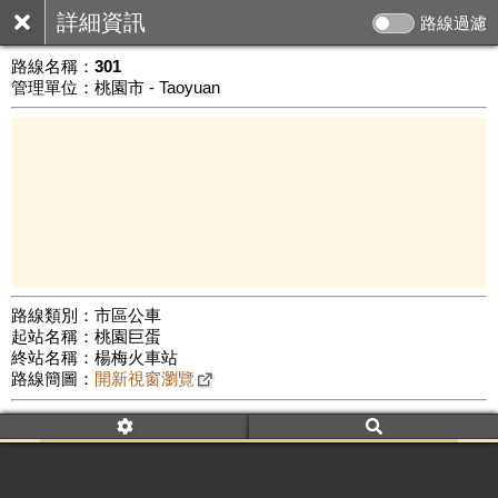
詳細資訊
路線過濾
路線名稱：
301
管理單位：桃園市 - Taoyuan
路線類別：市區公車
起站名稱：桃園巨蛋
10 km
終站名稱：楊梅火車站
公車數量: 累計8520、上線7628
Leaflet
|
©
Google Map
路線簡圖：
開新視窗瀏覽
附屬名稱：301
車頭描述：桃園
楊梅
附屬名稱：301