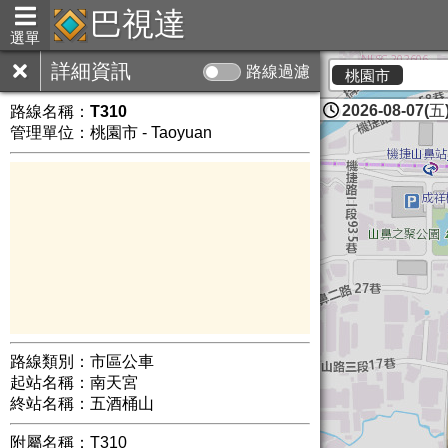
巴視達
選單
詳細資訊
路線過濾
桃園市
2026-08-07(五)
路線名稱：
T310
管理單位：桃園市 - Taoyuan
路線類別：市區公車
起站名稱：南天宮
終站名稱：五酒桶山
附屬名稱：T310