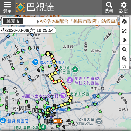
巴視達
搜尋
設定
選單
<公告>為配合「桃園市政府」站候車亭自1
桃園市
2026-08-08(六) 19:25:54
59