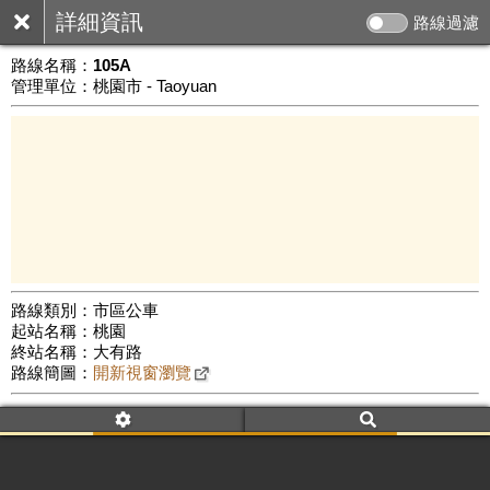
詳細資訊
路線過濾
路線名稱：
105A
管理單位：桃園市 - Taoyuan
路線類別：市區公車
起站名稱：桃園
3 km
終站名稱：大有路
公車數量: 累計5616、上線4492
Leaflet
|
©
Google Map
路線簡圖：
開新視窗瀏覽
附屬名稱：105A
車頭描述：桃園
大有路(繞駛大業路)
附屬名稱：105A