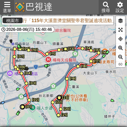
巴視達
搜尋
設定
選單
大溪分局執行「115年大溪普濟堂關聖帝君聖誕遶境活動」安全維
桃園市
2026-08-06(四) 15:40:46
60