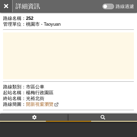
詳細資訊
路線過濾
路線名稱：
252
管理單位：桃園市 - Taoyuan
路線類別：市區公車
起站名稱：楊梅行政園區
1 km
終站名稱：光裕北街
公車數量: 累計7880、上線6820
Leaflet
|
©
Google Map
路線簡圖：
開新視窗瀏覽
附屬名稱：252
車頭描述：楊梅行政園區
光裕北街
附屬名稱：252