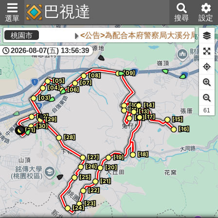
巴視達
搜尋
設定
選單
<公告>為配合本府警察局大溪分局執行「
桃園市
2026-08-07(五) 13:56:39
61