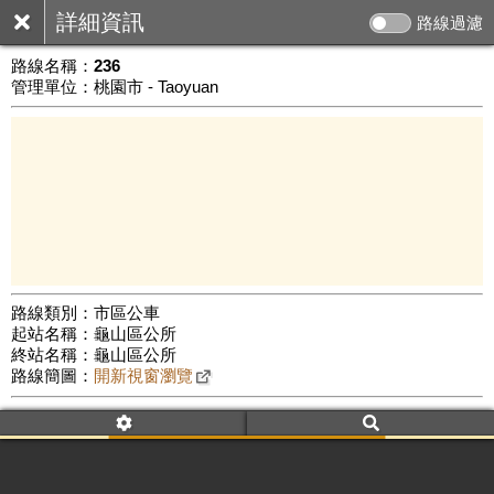
詳細資訊
路線過濾
路線名稱：
236
管理單位：桃園市 - Taoyuan
路線類別：市區公車
起站名稱：龜山區公所
1 km
終站名稱：龜山區公所
公車數量: 累計7410、上線6142
Leaflet
|
©
Google Map
路線簡圖：
開新視窗瀏覽
附屬名稱：236
車頭描述：龜山區公所
兔坑紅線