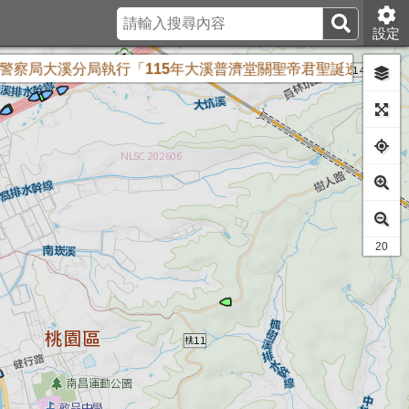
設定
局大溪分局執行「115年大溪普濟堂關聖帝君聖誕遶境活動」安全
15