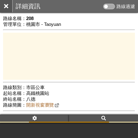
詳細資訊
路線過濾
路線名稱：
208
管理單位：桃園市 - Taoyuan
路線類別：市區公車
起站名稱：高鐵桃園站
5 km
終站名稱：八德
公車數量: 累計2553、上線1725
Leaflet
|
©
Google Map
路線簡圖：
開新視窗瀏覽
附屬名稱：208
車頭描述：高鐵桃園站
八德
附屬名稱：208