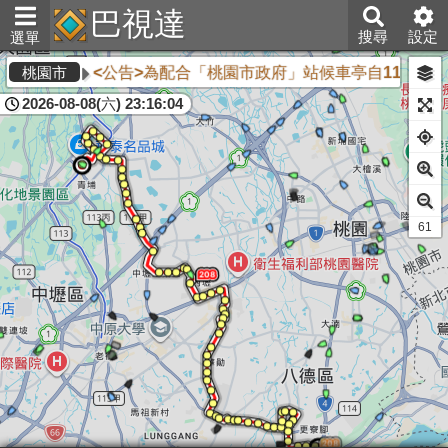
巴視達
搜尋
設定
選單
<公告>為配合「桃園市政府」站候車亭自115年8
桃園市
2026-08-08(六) 23:16:04
59