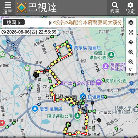
巴視達
搜尋
設定
選單
<公告>為配合本府警察局大溪分局執行
桃園市
2026-08-06(四) 22:55:59
61