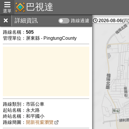
巴視達
選單
詳細資訊
路線過濾
2026-08-06(四)
屏東縣
路線名稱：
505
管理單位：屏東縣 - PingtungCounty
路線類別：市區公車
起站名稱：永大路
終站名稱：和平國小
路線簡圖：
開新視窗瀏覽